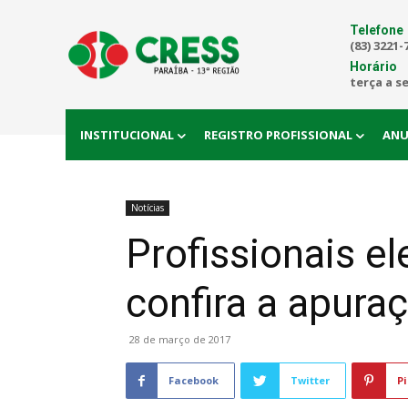
Telefone
(83) 3221-
Horário
terça a s
INSTITUCIONAL
REGISTRO PROFISSIONAL
ANU
Notícias
Profissionais e
confira a apura
28 de março de 2017
Facebook
Twitter
Pi