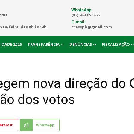
WhatsApp
7783
(83) 98832-0855
E-mail
exta-feira, das 8h às 14h
cresspb@gmail.com
IDADE 2026
TRANSPARÊNCIA
DENÚNCIAS
FISCALIZAÇÃO
legem nova direção do 
ção dos votos
nterest
WhatsApp