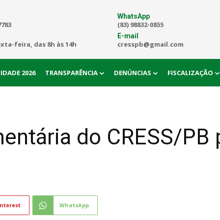
WhatsApp
7783
(83) 98832-0855
E-mail
exta-feira, das 8h às 14h
cresspb@gmail.com
IDADE 2026
TRANSPARÊNCIA
DENÚNCIAS
FISCALIZAÇÃO
entária do CRESS/PB p
nterest
WhatsApp