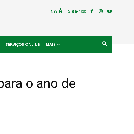
Decrease
Reset
Increase
A
Siga-nos:
A
A
font
font
size.
font
size.
size.
SERVIÇOS ONLINE
MAIS
ara o ano de