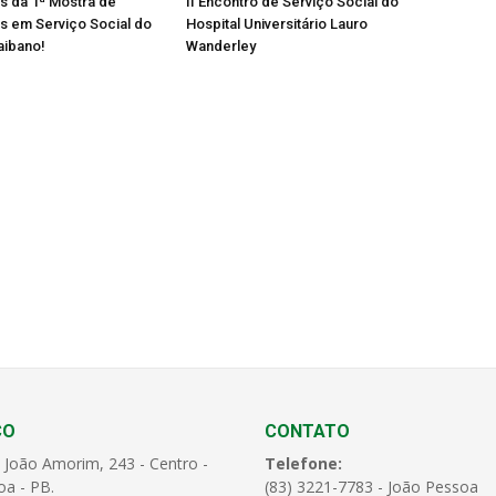
os da 1ª Mostra de
II Encontro de Serviço Social do
s em Serviço Social do
Hospital Universitário Lauro
aibano!
Wanderley
ÇO
CONTATO
 João Amorim, 243 - Centro -
Telefone:
oa - PB.
(83) 3221-7783 - João Pessoa