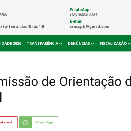
WhatsApp
7783
(83) 98832-0855
E-mail
exta-feira, das 8h às 14h
cresspb@gmail.com
IDADE 2026
TRANSPARÊNCIA
DENÚNCIAS
FISCALIZAÇÃO
missão de Orientação d
I
nterest
WhatsApp