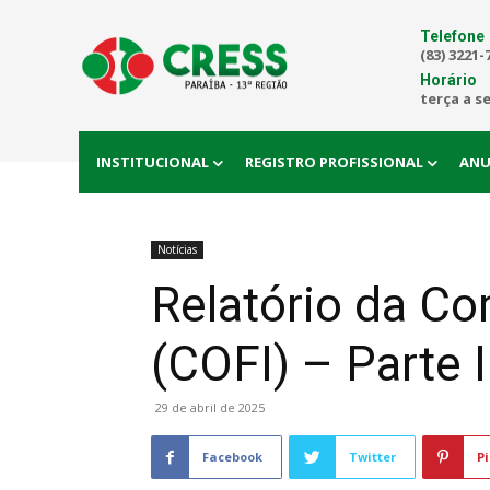
Telefone
(83) 3221-
Horário
terça a s
INSTITUCIONAL
REGISTRO PROFISSIONAL
ANU
Notícias
Relatório da Co
(COFI) – Parte I
29 de abril de 2025
Facebook
Twitter
Pi