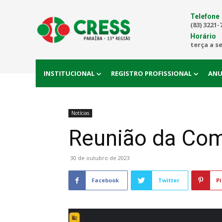
Telefone
(83) 3221-
Horário
terça a s
INSTITUCIONAL
REGISTRO PROFISSIONAL
ANU
Notícias
Reunião da Com
30 de outubro de 2023
Facebook
Twitter
Pi