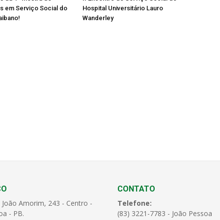
s em Serviço Social do
Hospital Universitário Lauro
aibano!
Wanderley
ÇO
CONTATO
 João Amorim, 243 - Centro -
Telefone:
oa - PB.
(83) 3221-7783 - João Pessoa