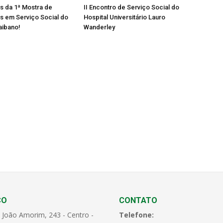
os da 1ª Mostra de
II Encontro de Serviço Social do
s em Serviço Social do
Hospital Universitário Lauro
aibano!
Wanderley
ÇO
CONTATO
 João Amorim, 243 - Centro -
Telefone: