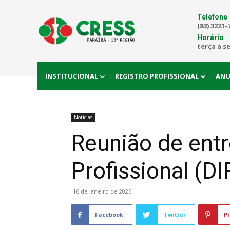
Telefone
(83) 3221-
Horário
terça a s
INSTITUCIONAL
REGISTRO PROFISSIONAL
ANU
Notícias
Reunião de ent
Profissional (D
16 de janeiro de 2026
Facebook
Twitter
Pi