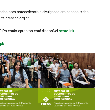
dadas com antecedência e divulgadas em nossas redes
te cresspb.org.br
DIPs estão cprontos está disponível
neste link.
spb