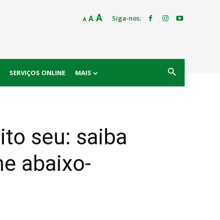
Decrease
Reset
Increase
A
Siga-nos:
A
A
font
font
size.
font
size.
size.
SERVIÇOS ONLINE
MAIS
ito seu: saiba
ne abaixo-