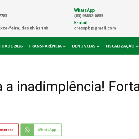
WhatsApp
7783
(83) 98832-0855
E-mail
exta-feira, das 8h às 14h
cresspb@gmail.com
IDADE 2026
TRANSPARÊNCIA
DENÚNCIAS
FISCALIZAÇÃO
 a inadimplência! Fort
nterest
WhatsApp