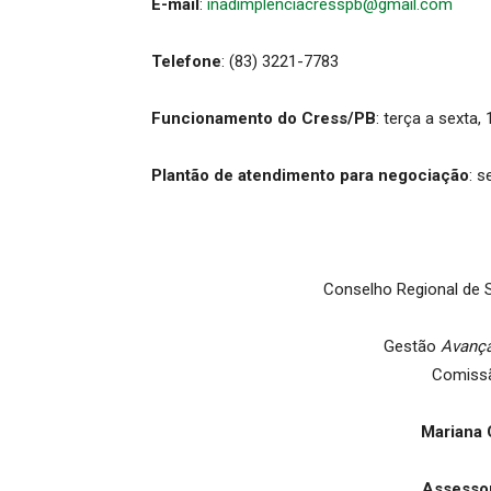
E-mail
:
inadimplenciacresspb@gmail.com
Telefone
: (83) 3221-7783
Funcionamento
do Cress/PB
: terça a sexta,
Plantão de atendimento para negociação
: s
Conselho Regional de S
Gestão
Avanç
Comiss
Mariana 
Assesso