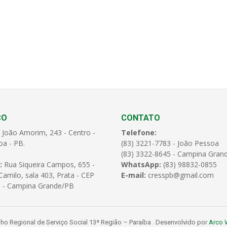
ÇO
CONTATO
 João Amorim, 243 - Centro -
Telefone:
oa - PB.
(83) 3221-7783 - João Pessoa
(83) 3322-8645 - Campina Gran
:
Rua Siqueira Campos, 655 -
WhatsApp:
(83) 98832-0855
amilo, sala 403, Prata - CEP
E-mail:
cresspb@gmail.com
 - Campina Grande/PB
o Regional de Serviço Social 13ª Região – Paraíba . Desenvolvido por
Arco 