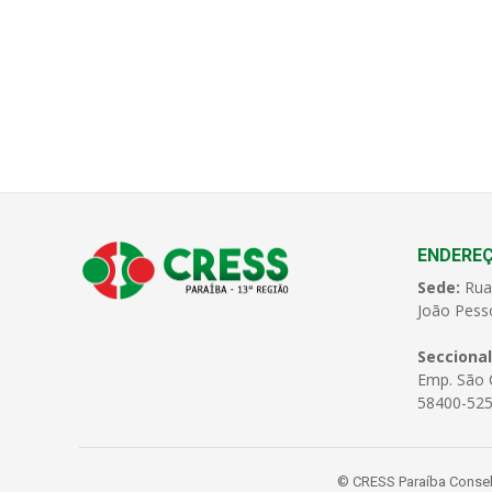
ENDERE
Sede:
Rua
João Pess
Seccional
Emp. São C
58400-525
© CRESS Paraíba Conselh