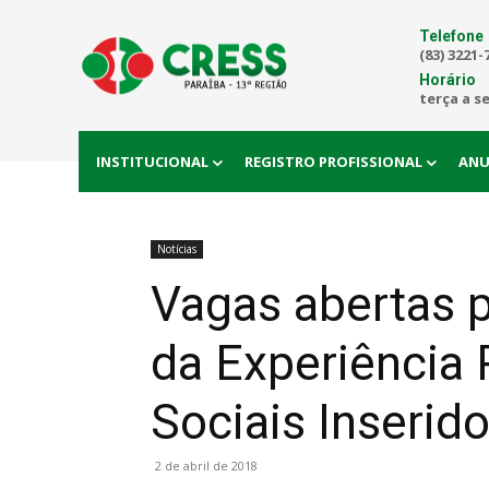
Telefone
(83) 3221-
Horário
terça a s
INSTITUCIONAL
REGISTRO PROFISSIONAL
ANU
Notícias
Vagas abertas p
da Experiência 
Sociais Inserid
2 de abril de 2018