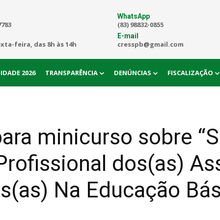
WhatsApp
7783
(83) 98832-0855
E-mail
exta-feira, das 8h às 14h
cresspb@gmail.com
IDADE 2026
TRANSPARÊNCIA
DENÚNCIAS
FISCALIZAÇÃO
ara minicurso sobre “
Profissional dos(as) As
os(as) Na Educação Bás