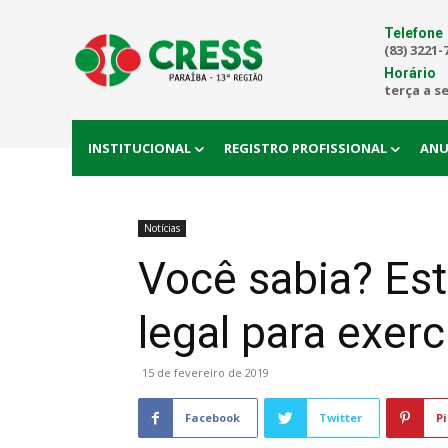
Telefone
(83) 3221-
Horário
terça a s
INSTITUCIONAL
REGISTRO PROFISSIONAL
ANU
Notícias
Você sabia? Est
legal para exerc
15 de fevereiro de 2019
Facebook
Twitter
Pi