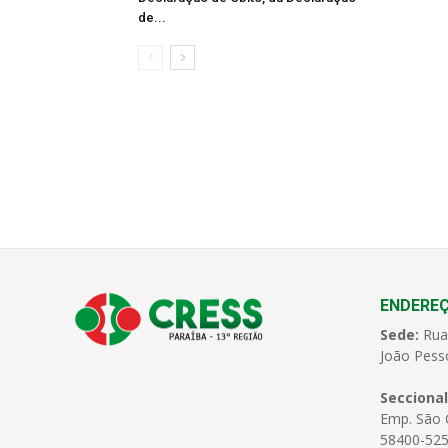
de...
ENDERE
Sede:
Rua
João Pess
Seccional
Emp. São C
58400-525