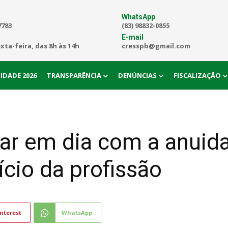
WhatsApp
7783
(83) 98832-0855
E-mail
exta-feira, das 8h às 14h
cresspb@gmail.com
IDADE 2026
TRANSPARÊNCIA
DENÚNCIAS
FISCALIZAÇÃO
ar em dia com a anuid
ício da profissão
nterest
WhatsApp