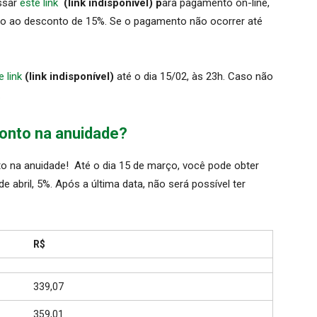
essar
este link
(link indisponível) p
ara pagamento on-line,
reito ao desconto de 15%. Se o pagamento não ocorrer até
e link
(link indisponível)
até o dia 15/02, às 23h. Caso não
.
conto na anuidade?
to na anuidade! Até o dia 15 de março, você pode obter
de abril, 5%. Após a última data, não será possível ter
R$
339,07
359,01