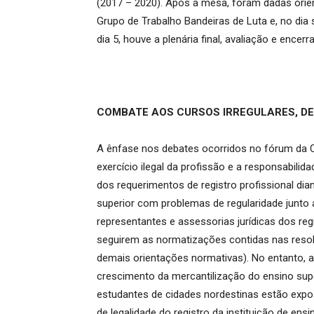
(2017 – 2020). Após a mesa, foram dadas orie
Grupo de Trabalho Bandeiras de Luta e, no dia 
dia 5, houve a plenária final, avaliação e ence
COMBATE AOS CURSOS IRREGULARES, DE
A ênfase nos debates ocorridos no fórum da C
exercício ilegal da profissão e a responsabili
dos requerimentos de registro profissional dia
superior com problemas de regularidade junto 
representantes e assessorias jurídicas dos re
seguirem as normatizações contidas nas resol
demais orientações normativas). No entanto, 
crescimento da mercantilização do ensino sup
estudantes de cidades nordestinas estão exp
de legalidade do registro da instituição de ensi