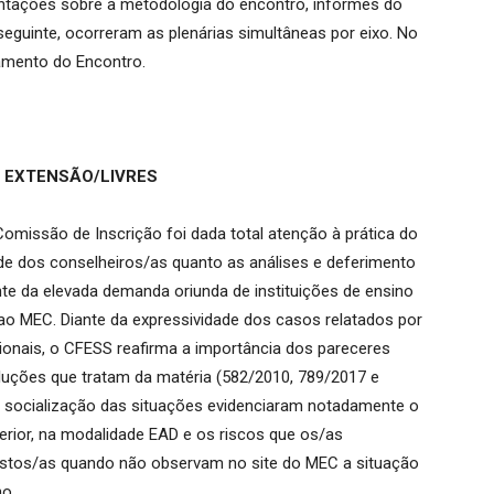
ntações sobre a metodologia do encontro, informes do
seguinte, ocorreram as plenárias simultâneas por eixo. No
rramento do Encontro.
 EXTENSÃO/LIVRES
omissão de Inscrição foi dada total atenção à prática do
dade dos conselheiros/as quanto as análises e deferimento
nte da elevada demanda oriunda de instituições de ensino
ao MEC. Diante da expressividade dos casos relatados por
gionais, o CFESS reafirma a importância dos pareceres
uções que tratam da matéria (582/2010, 789/2017 e
a socialização das situações evidenciaram notadamente o
erior, na modalidade EAD e os riscos que os/as
ostos/as quando não observam no site do MEC a situação
no.