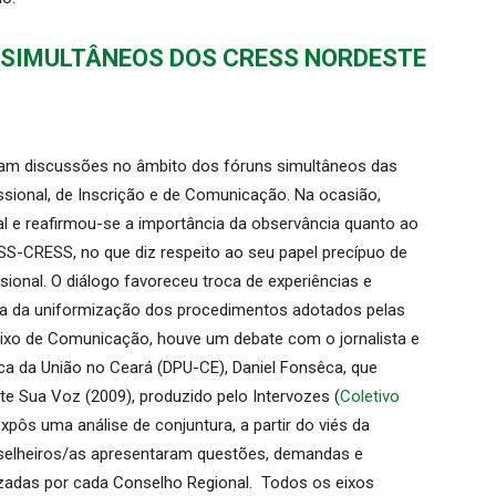
 SIMULTÂNEOS DOS CRESS NORDESTE
ram discussões no âmbito dos fóruns simultâneos das
ssional, de Inscrição e de Comunicação. Na ocasião,
nal e reafirmou-se a importância da observância quanto ao
SS-CRESS, no que diz respeito ao seu papel precípuo de
sional. O diálogo favoreceu troca de experiências e
iva da uniformização dos procedimentos adotados pelas
ixo de Comunicação, houve um debate com o jornalista e
a da União no Ceará (DPU-CE), Daniel Fonsêca, que
e Sua Voz (2009), produzido pelo Intervozes (
Coletivo
expôs uma análise de conjuntura, a partir do viés da
selheiros/as apresentaram questões, demandas e
lizadas por cada Conselho Regional. Todos os eixos