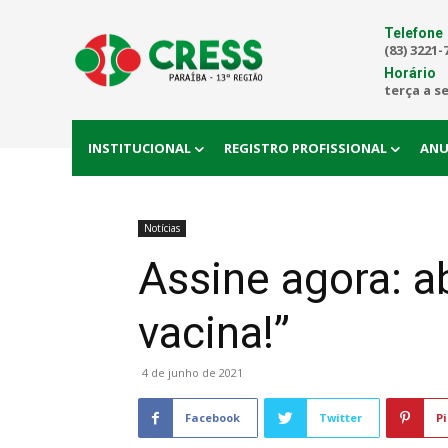
Telefone
(83) 3221-
Horário
terça a s
INSTITUCIONAL
REGISTRO PROFISSIONAL
ANU
Notícias
Assine agora: a
vacina!”
4 de junho de 2021
Facebook
Twitter
Pi