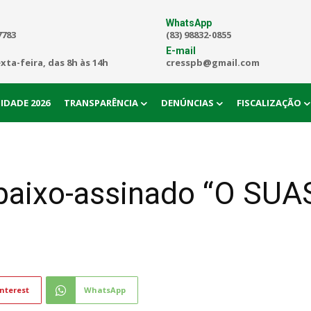
WhatsApp
7783
(83) 98832-0855
E-mail
exta-feira, das 8h às 14h
cresspb@gmail.com
IDADE 2026
TRANSPARÊNCIA
DENÚNCIAS
FISCALIZAÇÃO
baixo-assinado “O SUA
nterest
WhatsApp