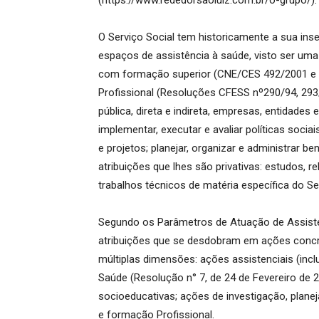
(https://www.rededorsaoluiz.com.br/o-grupo/).
O Serviço Social tem historicamente a sua ins
espaços de assistência à saúde, visto ser uma
com formação superior (CNE/CES 492/2001 e 1
Profissional (Resoluções CFESS nº290/94, 293
pública, direta e indireta, empresas, entidades
implementar, executar e avaliar políticas sociai
e projetos; planejar, organizar e administrar be
atribuições que lhes são privativas: estudos, re
trabalhos técnicos de matéria específica do Ser
Segundo os Parâmetros de Atuação de Assiste
atribuições que se desdobram em ações concr
múltiplas dimensões: ações assistenciais (incl
Saúde (Resolução n° 7, de 24 de Fevereiro de 2
socioeducativas; ações de investigação, planej
e formação Profissional.