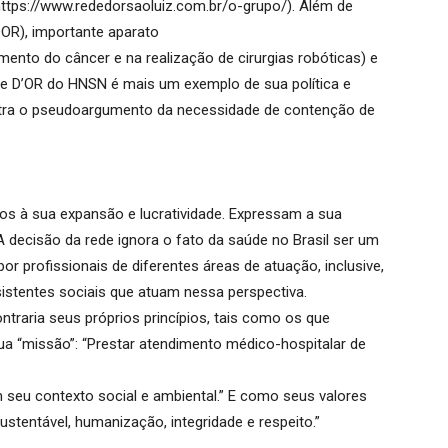
https://www.rededorsaoluiz.com.br/o-grupo/). Além de
DOR), importante aparato
mento do câncer e na realização de cirurgias robóticas) e
de D’OR do HNSN é mais um exemplo de sua política e
ontra o pseudoargumento da necessidade de contenção de
os à sua expansão e lucratividade. Expressam a sua
ecisão da rede ignora o fato da saúde no Brasil ser um
or profissionais de diferentes áreas de atuação, inclusive,
istentes sociais que atuam nessa perspectiva.
ontraria seus próprios princípios, tais como os que
ua “missão”: “Prestar atendimento médico-hospitalar de
m seu contexto social e ambiental.” E como seus valores
ustentável, humanização, integridade e respeito.”