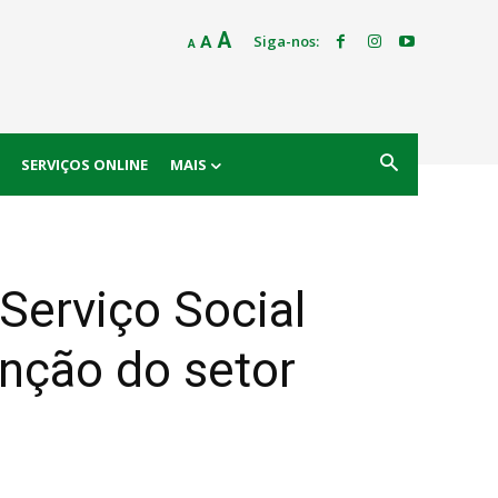
Decrease
Reset
Increase
A
Siga-nos:
A
A
font
font
size.
font
size.
size.
SERVIÇOS ONLINE
MAIS
Serviço Social
inção do setor