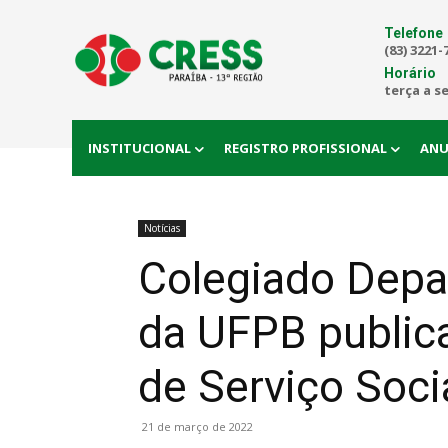
Telefone
(83) 3221-
Horário
terça a s
INSTITUCIONAL
REGISTRO PROFISSIONAL
ANU
Notícias
Colegiado Depar
da UFPB publica
de Serviço Soc
21 de março de 2022