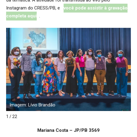
Instagram do CRESS/PB, e
você pode assistir à gravação
completa aqui
.
Imagem: Lívio Brandão
I
1 / 22
Mariana Costa – JP/PB 3569