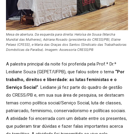
Mesa de abertura. Da esquerda para direita:
Heloísa de Sousa (Marcha
Mundial das Mulheres)
,
Adriana Rosado (presidenta do CRESS/PB)
, Elaine
Pelaez (CFESS), e Maria das Graças dos Santos (Sindicato das Trabalhadoras
Domésticas da Paraíba). Imagem: Assessoria CRESS/PB
A palestra principal da noite foi proferida pela Prof.ª Dr.ª
Leidiane Souza (GEPET/UFPB), que falou sobre o tema
“Por
trabalho, direitos e liberdade: as lutas feministas e o
Serviço Social”
. Leidiane já fez parte do quadro de gestão
do CRESS/PB e, em sua sua área de pesquisa, se destacam
temas como política social/Serviço Social, luta de classes,
patriarcado, feminismo, conservadorismo e políticas sociais.
A atividade foi encerrada com um debate entre os presentes,
que puderam tirar dúvidas e fazer falas importantes acerca
da temática. A atividade foi transmitida ao vivo pelo