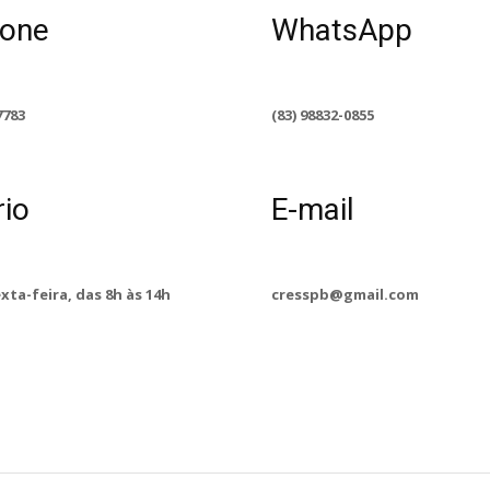
fone
WhatsApp
7783
(83) 98832-0855
rio
E-mail
exta-feira, das 8h às 14h
cresspb@gmail.com