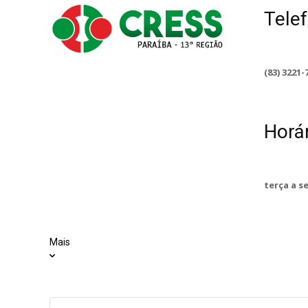
Tele
(83) 3221-
Horá
terça a s
Mais