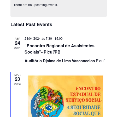
date.
Navig
There are no upcoming events.
Latest Past Events
24/04/2024 às 7:30
-
15:00
ABR
24
“Encontro Regional de Assistentes
2024
Sociais”- Picuí/PB
Auditório Djalma de Lima Vasconcelos
Picuí
MAR
23
2023