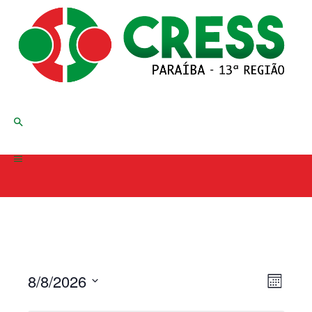
8/8/2026
Even
View
Month
View
Select
Navig